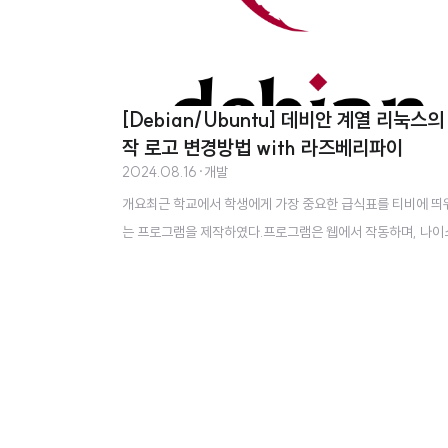
[Debian/Ubuntu] 데비안 계열 리눅스의
작 로고 변경방법 with 라즈베리파이
2024.08.16
·
개발
개요최근 학교에서 학생에게 가장 중요한 급식표를 티비에 띄
는 프로그램을 제작하였다.프로그램은 웹에서 작동하며, 나이
식 API에서 급식을 받아온 후 웹상에 띄워준다. 웹을 띄워주기
해 라즈베리파이를 사용하였다.본론그런데 라즈베리파이가 
할 때 문제가 발생하였다.부팅 시 "Raspberry Pi Desktop에
신 것을 환영합니다" 라는 시작 이미지가 별로였다.그래서 간
게 찾아봤더니 변경 방법이 바로 나왔다.바로 plymouth를 
여 변경하는 방법이다.https://wiki.debian.org/plymouth[
mouth - Debian WikiTranslation(s): English - Español